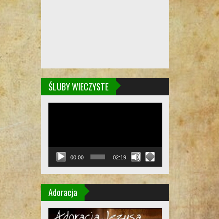
ŚLUBY WIECZYSTE
Odtwarzacz
video
00:00
02:19
Adoracja