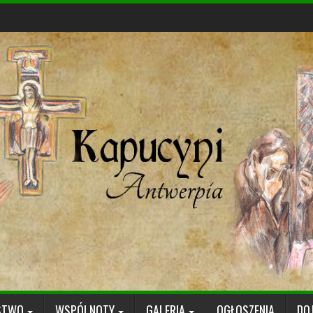
STWO
WSPÓLNOTY
GALERIA
OGŁOSZENIA
DO