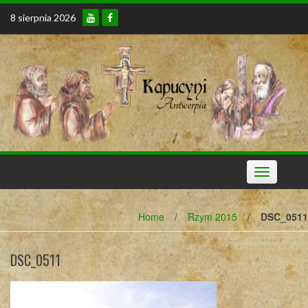
Skip
8 sierpnia 2026
to
content
Toggle
navigation
Home
/
Rzym 2015
/
DSC_0511
DSC_0511