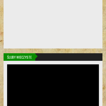
ŚLUBY WIECZYSTE
Odtwarzacz
video