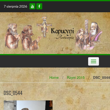
Skip
7 sierpnia 2026
to
content
Toggle
navigation
Home
/
Rzym 2015
/
DSC_0544
DSC_0544