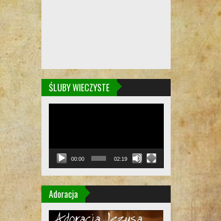
ŚLUBY WIECZYSTE
Odtwarzacz
video
00:00
02:19
Adoracja