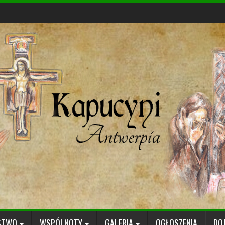
STWO
WSPÓLNOTY
GALERIA
OGŁOSZENIA
DO