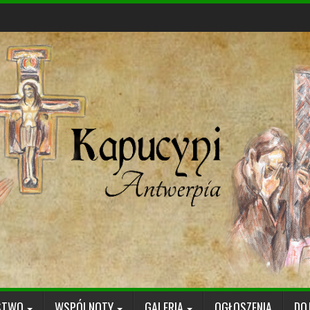
STWO
WSPÓLNOTY
GALERIA
OGŁOSZENIA
DO