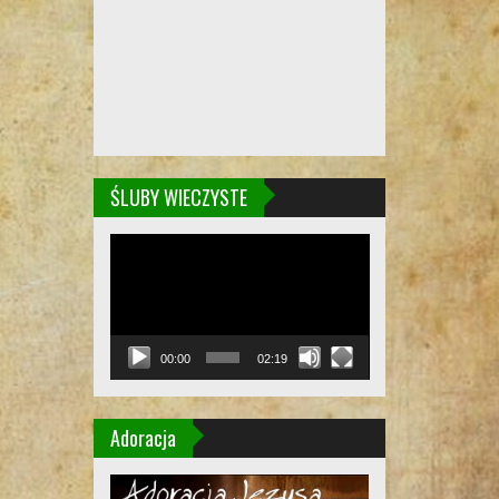
ŚLUBY WIECZYSTE
Odtwarzacz
video
00:00
02:19
Adoracja