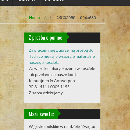
Home
/
/
DSC02059_1024x680
Z prośbą o pomoc
Zawracamy się z uprzejmą prośbą do
Tych co mogą, o wsparcie materialne
naszego kościoła.
Za wszelkie ofiary złożone w kościele
lub przelane na nasze konto
Kapucijnen in Antwerpen
BE 31 4111 0005 1155.
Z serca dziękujemy.
Msze święte:
W języku polskim w niedzielę i święta: