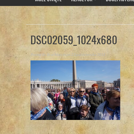
DSC02059_1024x680
Posted By
Brat Marcin
on 23 października 2015