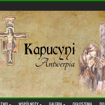
STWO
WSPÓLNOTY
GALERIA
OGŁOSZENIA
DO