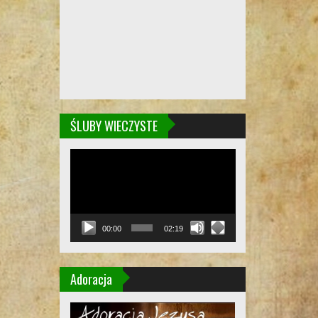
ŚLUBY WIECZYSTE
Odtwarzacz
video
00:00
02:19
Adoracja