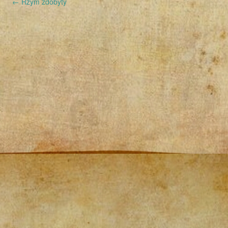
←
Rzym zdobyty