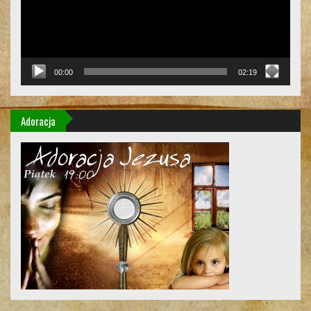
00:00
02:19
Adoracja