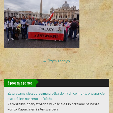
Post
←
Rzym zdobyty
navigation
Z prośbą o pomoc
Zawracamy się z uprzejmą prośbą do Tych co mogą, o wsparcie
materialne naszego kościoła.
Za wszelkie ofiary złożone w kościele lub przelane na nasze
konto Kapucijnen in Antwerpen