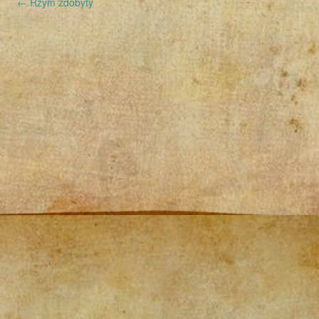
←
Rzym zdobyty