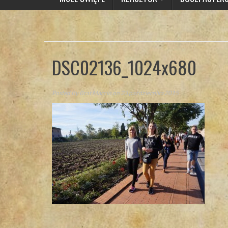
DSC02136_1024x680
Posted By
Brat Marcin
on 23 października 2015