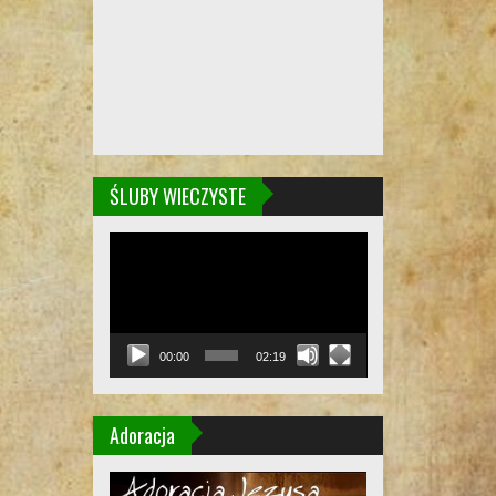
ŚLUBY WIECZYSTE
Odtwarzacz
video
00:00
02:19
Adoracja