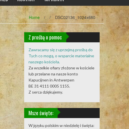
Home
/
/
DSC02136_1024x680
Z prośbą o pomoc
Zawracamy się z uprzejmą prośbą do
Tych co mogą, o wsparcie materialne
naszego kościoła.
Za wszelkie ofiary złożone w kościele
lub przelane na nasze konto
Kapucijnen in Antwerpen
BE 31 4111 0005 1155.
Z serca dziękujemy.
Msze święte:
W języku polskim w niedzielę i święta: