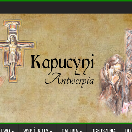
STWO
WSPÓLNOTY
GALERIA
OGŁOSZENIA
DO