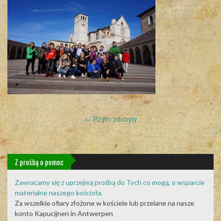
Post
←
Rzym zdobyty
navigation
Z prośbą o pomoc
Zawracamy się z uprzejmą prośbą do Tych co mogą, o wsparcie
materialne naszego kościoła.
Za wszelkie ofiary złożone w kościele lub przelane na nasze
konto Kapucijnen in Antwerpen