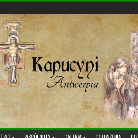
STWO
WSPÓLNOTY
GALERIA
OGŁOSZENIA
DO