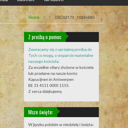
Home
/
/
DSC02170_1024x680
Z prośbą o pomoc
Zawracamy się z uprzejmą prośbą do
Tych co mogą, o wsparcie materialne
naszego kościoła.
Za wszelkie ofiary złożone w kościele
lub przelane na nasze konto
Kapucijnen in Antwerpen
BE 31 4111 0005 1155.
Z serca dziękujemy.
Msze święte:
W języku polskim w niedzielę i święta: