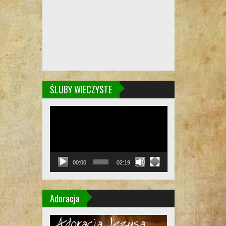
ŚLUBY WIECZYSTE
Odtwarzacz
video
00:00
02:19
Adoracja