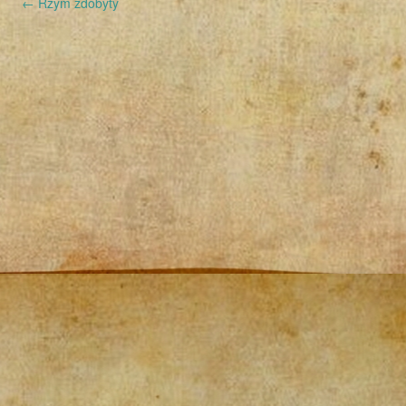
←
Rzym zdobyty