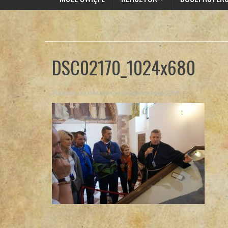
DSC02170_1024x680
Posted By
Brat Marcin
on 23 października 2015