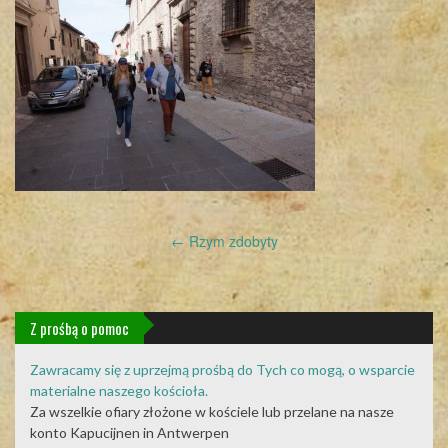
Post
←
Rzym zdobyty
navigation
Z prośbą o pomoc
Zawracamy się z uprzejmą prośbą do Tych co mogą, o wsparcie
materialne naszego kościoła.
Za wszelkie ofiary złożone w kościele lub przelane na nasze
konto Kapucijnen in Antwerpen