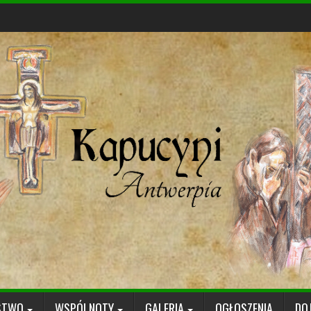
STWO
WSPÓLNOTY
GALERIA
OGŁOSZENIA
DO