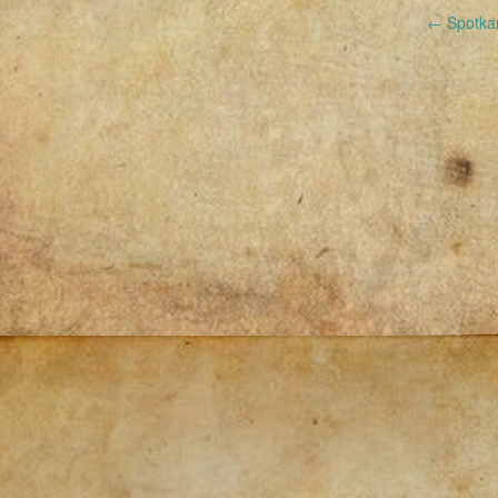
Post
←
Spotka
navigation