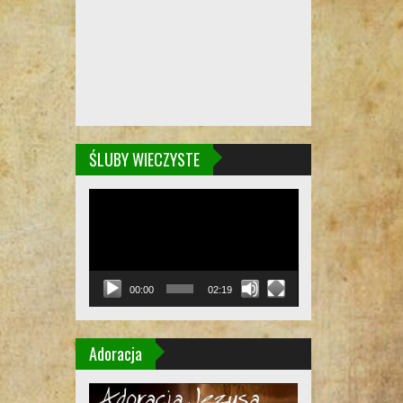
ŚLUBY WIECZYSTE
Odtwarzacz
video
00:00
02:19
Adoracja