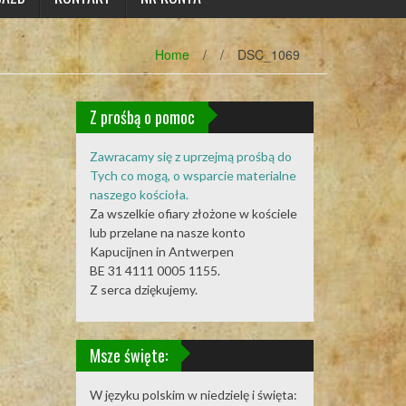
Home
/
/
DSC_1069
Z prośbą o pomoc
Zawracamy się z uprzejmą prośbą do
Tych co mogą, o wsparcie materialne
naszego kościoła.
Za wszelkie ofiary złożone w kościele
lub przelane na nasze konto
Kapucijnen in Antwerpen
BE 31 4111 0005 1155.
Z serca dziękujemy.
Msze święte:
W języku polskim w niedzielę i święta: