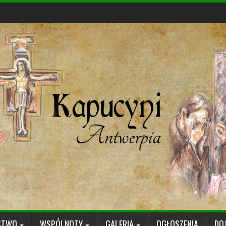
STWO
WSPÓLNOTY
GALERIA
OGŁOSZENIA
DO