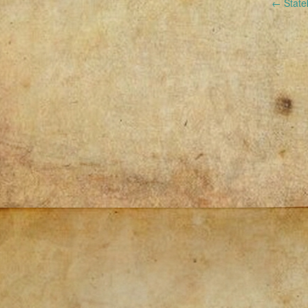
Post
←
Statek
navigation