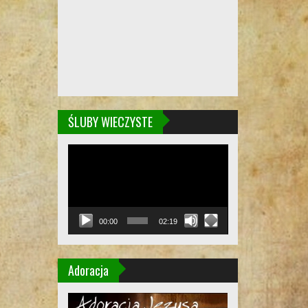
ŚLUBY WIECZYSTE
Odtwarzacz
video
00:00
02:19
Adoracja