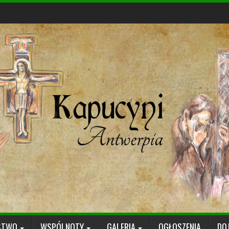
STWO
WSPÓLNOTY
GALERIA
OGŁOSZENIA
DO