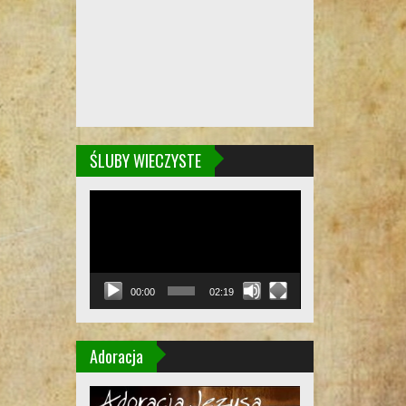
ŚLUBY WIECZYSTE
Odtwarzacz
video
00:00
02:19
Adoracja