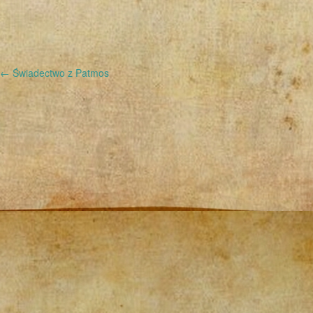
←
Świadectwo z Patmos