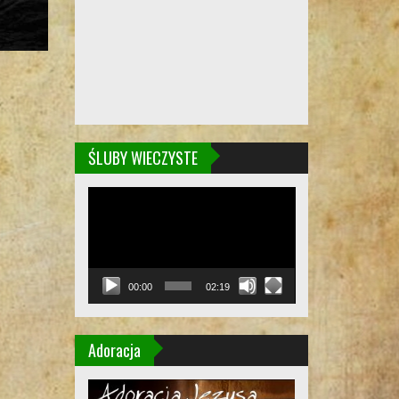
ŚLUBY WIECZYSTE
Odtwarzacz
video
00:00
02:19
Adoracja