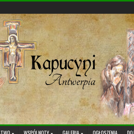
STWO
WSPÓLNOTY
GALERIA
OGŁOSZENIA
DO