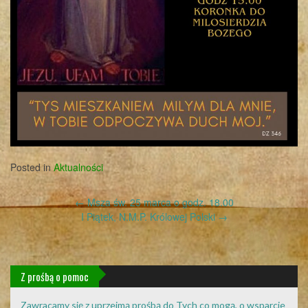
Posted in
Aktualności
Post
←
Msza św. 25 marca o godz. 18.00
navigation
I Piątek, N.M.P. Królowej Polski
→
Z prośbą o pomoc
Zawracamy się z uprzejmą prośbą do Tych co mogą, o wsparcie