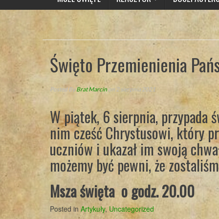
Święto Przemienienia Pań
Posted By
Brat Marcin
on 2 sierpnia 2021
W piątek, 6 sierpnia, przypada
nim cześć Chrystusowi, który 
uczniów i ukazał im swoją chwa
możemy być pewni, że zostaliśm
Msza święta o godz. 20.00
Posted in
Artykuły
,
Uncategorized