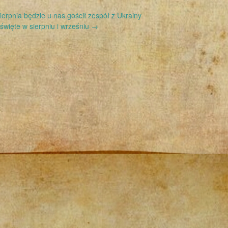
ierpnia będzie u nas gościł zespół z Ukrainy
święte w sierpniu i wrześniu
→