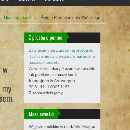
Uncategorized
/
Święto Przemienienia Pańskiego
Z prośbą o pomoc
Zawracamy się z uprzejmą prośbą do
Tych co mogą, o wsparcie materialne
naszego kościoła.
y w
Za wszelkie ofiary złożone w kościele
lub przelane na nasze konto
Kapucijnen in Antwerpen
i my
BE 31 4111 0005 1155.
Z serca dziękujemy.
usem.
Msze święte:
W języku polskim w niedzielę i święta: