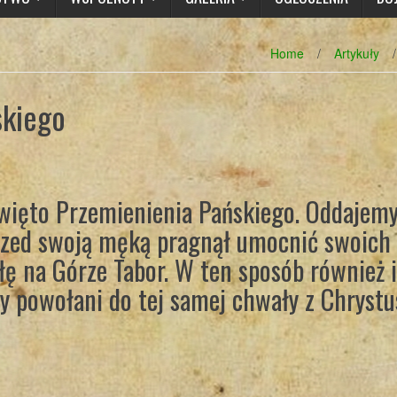
Home
/
Artykuły
/
skiego
 święto Przemienienia Pańskiego. Oddajem
przed swoją męką pragnął umocnić swoich
łę na Górze Tabor. W ten sposób również 
y powołani do tej samej chwały z Chryst