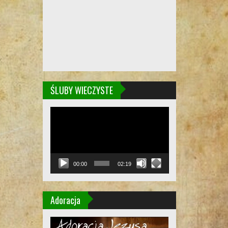
ŚLUBY WIECZYSTE
Odtwarzacz
video
00:00
02:19
Adoracja