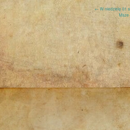
Post
←
W niedzielę 01 s
Msze 
navigation