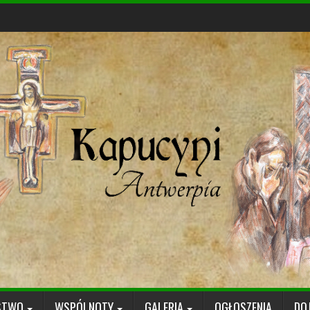
STWO
WSPÓLNOTY
GALERIA
OGŁOSZENIA
DO