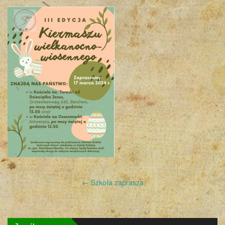
Post
←
Szkoła zaprasza
navigation