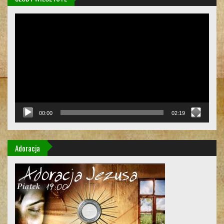
Odtwarzacz
video
00:00
02:19
Adoracja