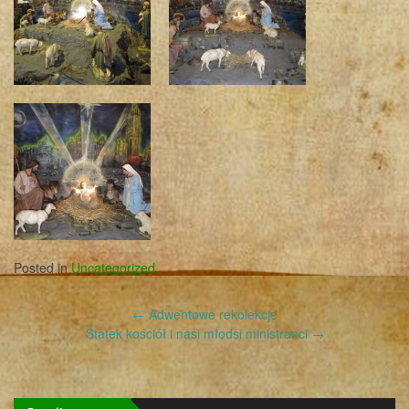
Posted in
Uncategorized
Post
←
Adwentowe rekolekcje
navigation
Statek kościół i nasi młodsi ministranci
→