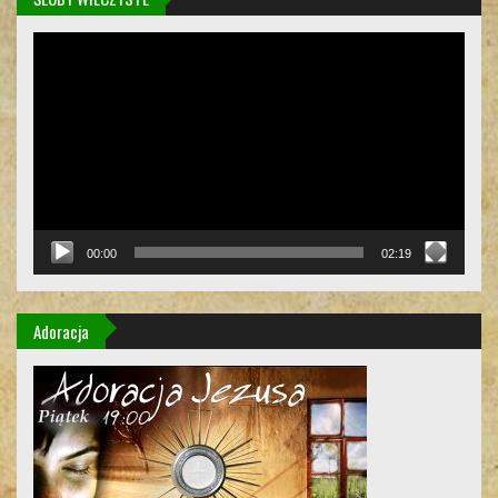
Odtwarzacz
video
00:00
02:19
Adoracja