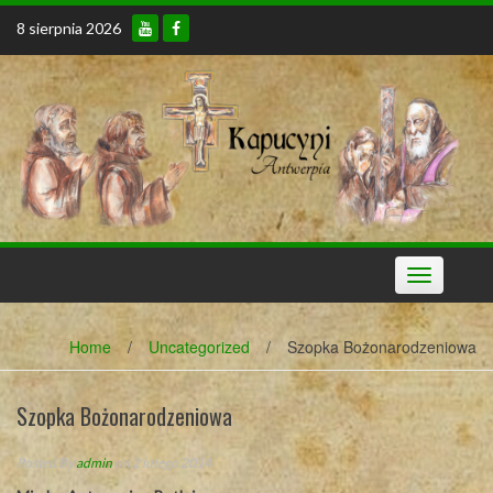
Skip
8 sierpnia 2026
to
content
Toggle
navigation
Home
/
Uncategorized
/
Szopka Bożonarodzeniowa
Szopka Bożonarodzeniowa
Posted By
admin
on 2 lutego 2014