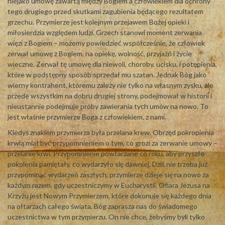
niejako umowę zawartą między Bogiem a człowiekiem dla ochrony
tego drugiego przed skutkami zagubienia będącego rezultatem
grzechu. Przymierze jest kolejnym przejawem Bożej opieki i
miłosierdzia względem ludzi. Grzech stanowi moment zerwania
więzi z Bogiem – możemy powiedzieć współcześnie, że człowiek
zerwał umowę z Bogiem, na opiekę, wolność, przyjaźń i życie
wieczne. Zerwał tę umowę dla niewoli, choroby, ucisku, i potępienia,
które w podstępny sposób sprzedał mu szatan. Jednak Bóg jako
wierny kontrahent, któremu zależy nie tylko na własnym zysku, ale
przede wszystkim na dobru drugiej strony, podejmował w historii i
nieustannie podejmuje próby zawierania tych umów na nowo. To
jest właśnie przymierze Boga z człowiekiem, z nami.
Kiedyś znakiem przymierza była przelana krew. Obrzęd pokropienia
krwią miał być przypomnieniem o tym, co grozi za zerwanie umowy –
przelanie krwi. Przypomnienie powtarzane co roku, aby przyszłe
pokolenia pamiętały, co wydarzyło się dawniej. Dziś nie trzeba już
przypominać wydarzeń zaszłych, przymierze dzieje się na nowo za
każdym razem, gdy uczestniczymy w Eucharystii. Ofiara Jezusa na
Krzyżu jest Nowym Przymierzem, które dokonuje się każdego dnia
na ołtarzach całego świata. Bóg zaprasza nas do świadomego
uczestnictwa w tym przymierzu. On nie chce, żebyśmy byli tylko