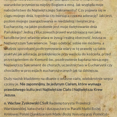
warunków przymierza między Bogiem a mną. Jak wygląda moje
nabożeństwo do Najświętszego Sakramentu? Czy pojawia się w
ciągu mojego dnia, tygodnia czy miesiąca czas na adorację? Jaki jest
poziom mojego zaangażowania w niedzielną i świąteczną
Eucharystię, na jakim poziomie jest moje świętowanie dnia
Pańskiego? Jedną z kluczowych prawd wyróżniającą nas jako
katolików jest właśnie wiara w żywą i realną obecność Jezusa w
Najświętszym Sakramencie. Tego odebrać sobie nie możemy, a
właśnie sposobami podtrzymywania wiary w tę prawdę są takie
praktyki jak adoracja, przyklęknięcie przy wejściu do kościoła, przed
przystąpieniem do Komunii św., pozdrowienie kapłana niosącego
Najświętszy Sakrament do chorych, uczestnictwo w Eucharystii czy
chociażby w procesjach eucharystycznych jak ta dzisiejsza.
Duży nacisk kładziemy na dbanie o własne ciało, wielokrotnie wręcz
czcimy je.
Nie zapomnijmy, że jedynym Ciałem, które wymaga
prawdziwego kultu jest Najświętsze Ciało i Najświętsza Krew
Jezusa.
o. Wacław Zyskowski CSsR
Redemptorysta Prowincji
Warszawskiej, katecheta i duszpasterz w Parafii Matki Bożej
Królowej Polski (
Sanktuarium Matki Bożej Nieustającej Pomocy
) –