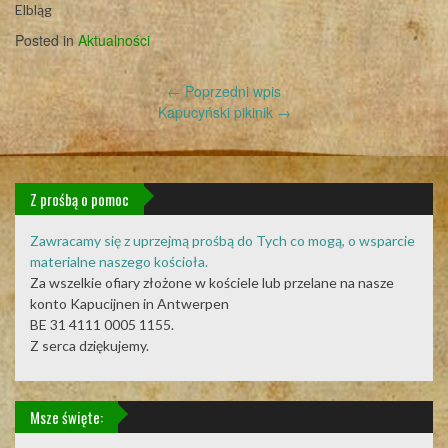
Elbląg
Posted in
Aktualności
Post
←
Poprzedni wpis
navigation
Kapucyński pikinik
→
Z prośbą o pomoc
Zawracamy się z uprzejmą prośbą do Tych co mogą, o wsparcie
materialne naszego kościoła.
Za wszelkie ofiary złożone w kościele lub przelane na nasze
konto Kapucijnen in Antwerpen
BE 31 4111 0005 1155.
Z serca dziękujemy.
Msze święte: