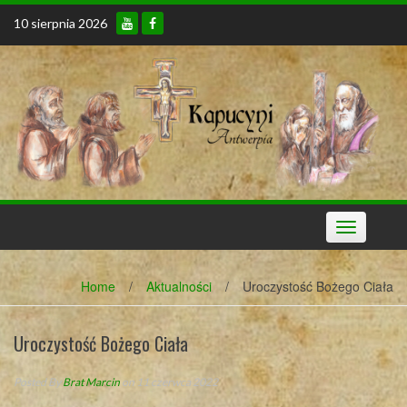
Skip
10 sierpnia 2026
to
content
Toggle
navigation
Home
/
Aktualności
/
Uroczystość Bożego Ciała
Uroczystość Bożego Ciała
Posted By
Brat Marcin
on 11 czerwca 2022