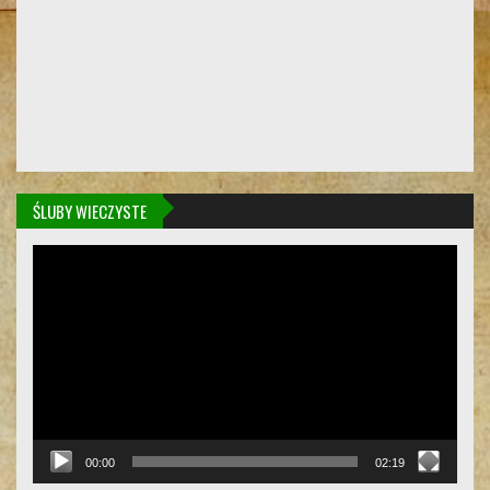
ŚLUBY WIECZYSTE
Odtwarzacz
video
00:00
02:19