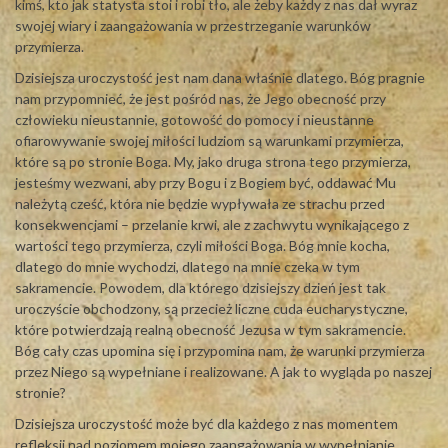
kimś, kto jak statysta stoi i robi tło, ale żeby każdy z nas dał wyraz
swojej wiary i zaangażowania w przestrzeganie warunków
przymierza.
Dzisiejsza uroczystość jest nam dana właśnie dlatego. Bóg pragnie
nam przypomnieć, że jest pośród nas, że Jego obecność przy
człowieku nieustannie, gotowość do pomocy i nieustanne
ofiarowywanie swojej miłości ludziom są warunkami przymierza,
które są po stronie Boga. My, jako druga strona tego przymierza,
jesteśmy wezwani, aby przy Bogu i z Bogiem być, oddawać Mu
należytą cześć, która nie będzie wypływała ze strachu przed
konsekwencjami – przelanie krwi, ale z zachwytu wynikającego z
wartości tego przymierza, czyli miłości Boga. Bóg mnie kocha,
dlatego do mnie wychodzi, dlatego na mnie czeka w tym
sakramencie. Powodem, dla którego dzisiejszy dzień jest tak
uroczyście obchodzony, są przecież liczne cuda eucharystyczne,
które potwierdzają realną obecność Jezusa w tym sakramencie.
Bóg cały czas upomina się i przypomina nam, że warunki przymierza
przez Niego są wypełniane i realizowane. A jak to wygląda po naszej
stronie?
Dzisiejsza uroczystość może być dla każdego z nas momentem
refleksji nad poziomem mojego zaangażowania w wypełnianie