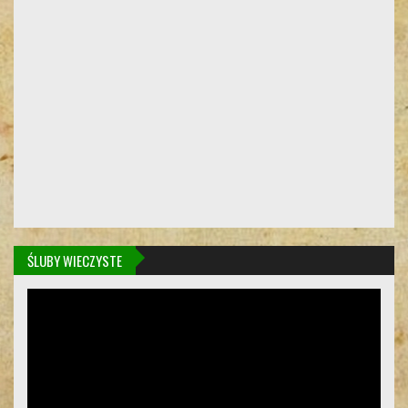
ŚLUBY WIECZYSTE
Odtwarzacz
video