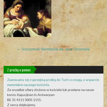
Post
←
Uroczystość Narodzenia św. Jana Chrzciciela
navigation
Z prośbą o pomoc
Zawracamy się z uprzejmą prośbą do Tych co mogą, o wsparcie
materialne naszego kościoła.
Za wszelkie ofiary złożone w kościele lub przelane na nasze
konto Kapucijnen in Antwerpen
BE 31 4111 0005 1155.
Z serca dziękujemy.