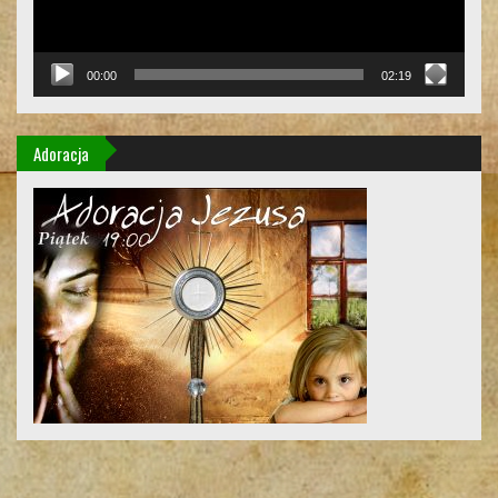
00:00
02:19
Adoracja