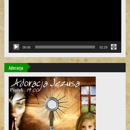
00:00
02:19
Adoracja