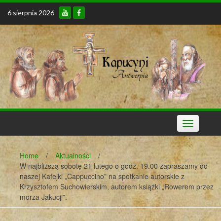
Skip
6 sierpnia 2026
to
content
Toggle
navigation
Home
/
Aktualności
/
W najbliższą sobotę 21 lutego o godz. 19.00 zapraszamy do
naszej Kafejki „Cappuccino” na spotkanie autorskie z
Krzysztofem Suchowierskim, autorem książki „Rowerem przez
morza Jakucji”.