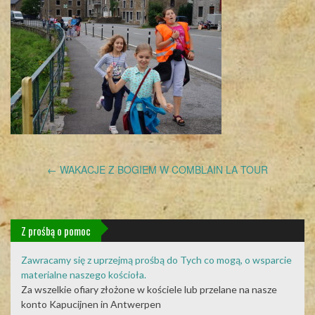
Post
←
WAKACJE Z BOGIEM W COMBLAIN LA TOUR
navigation
Z prośbą o pomoc
Zawracamy się z uprzejmą prośbą do Tych co mogą, o wsparcie
materialne naszego kościoła.
Za wszelkie ofiary złożone w kościele lub przelane na nasze
konto Kapucijnen in Antwerpen