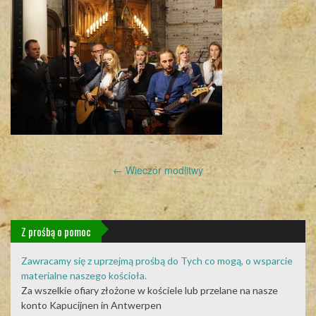
Post
←
Wieczór modlitwy
navigation
Z prośbą o pomoc
Zawracamy się z uprzejmą prośbą do Tych co mogą, o wsparcie
materialne naszego kościoła.
Za wszelkie ofiary złożone w kościele lub przelane na nasze
konto Kapucijnen in Antwerpen