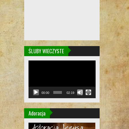
ŚLUBY WIECZYSTE
Odtwarzacz
video
00:00
02:19
Adoracja