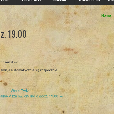
Home
dz. 19.00
nabożeństwo.
nsmisja automatycznie się rozpocznie.
←
Wielki Tydzień
halna-Msza św. on-line o godz. 19.00
→