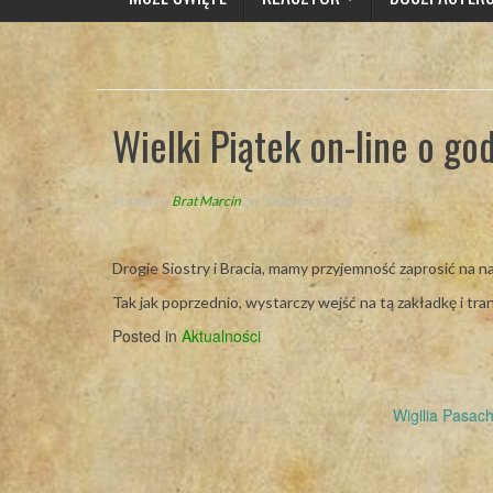
Wielki Piątek on-line o go
Posted By
Brat Marcin
on 9 kwietnia 2020
Drogie Siostry i Bracia, mamy przyjemność zaprosić na 
Tak jak poprzednio, wystarczy wejść na tą zakładkę i tra
Posted in
Aktualności
Post
Wigilia Pasac
navigation