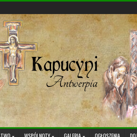
STWO
WSPÓLNOTY
GALERIA
OGŁOSZENIA
DO