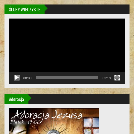
ŚLUBY WIECZYSTE
Odtwarzacz
video
00:00
02:19
Adoracja