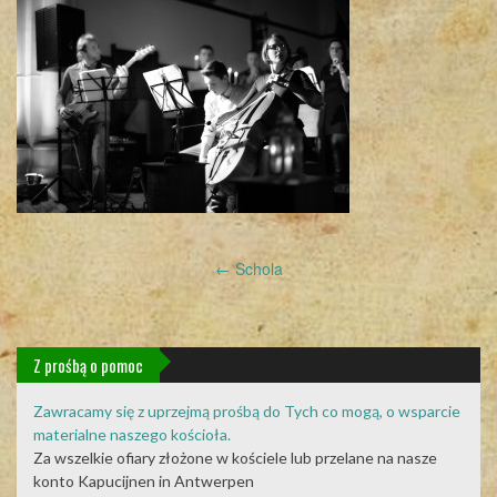
Post
←
Schola
navigation
Z prośbą o pomoc
Zawracamy się z uprzejmą prośbą do Tych co mogą, o wsparcie
materialne naszego kościoła.
Za wszelkie ofiary złożone w kościele lub przelane na nasze
konto Kapucijnen in Antwerpen