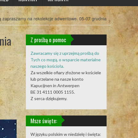
ą zapraszamy na rekolekcje adwentowe. 05-07 grudnia
nia
Z prośbą o pomoc
Zawracamy się z uprzejmą prośbą do
Tych co mogą, o wsparcie materialne
naszego kościoła.
Za wszelkie ofiary złożone w kościele
lub przelane na nasze konto
Kapucijnen in Antwerpen
BE 31 4111 0005 1155.
Z serca dziękujemy.
Msze święte:
W języku polskim w niedzielę i święta: