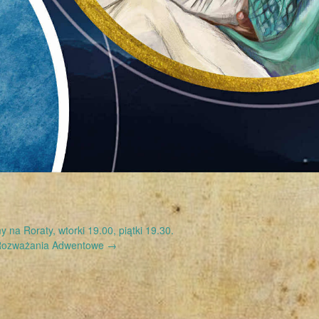
na Roraty, wtorki 19.00, piątki 19.30.
ozważania Adwentowe
→