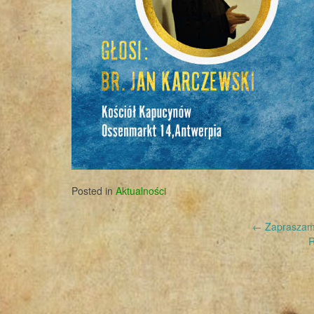
Posted in
Aktualności
Post
←
Zapraszamy 
R
navigation