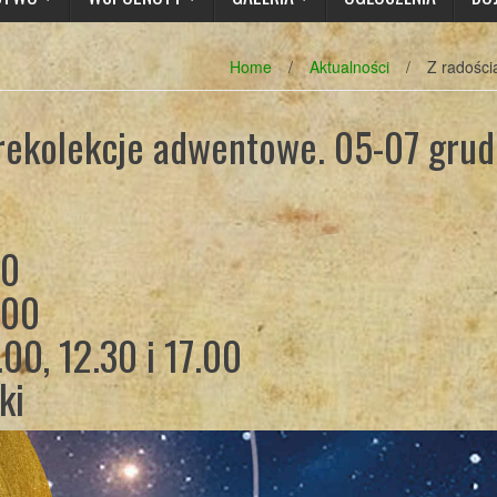
Home
/
Aktualności
/
Z radości
 rekolekcje adwentowe. 05-07 grud
00
.00
.00, 12.30 i 17.00
ki