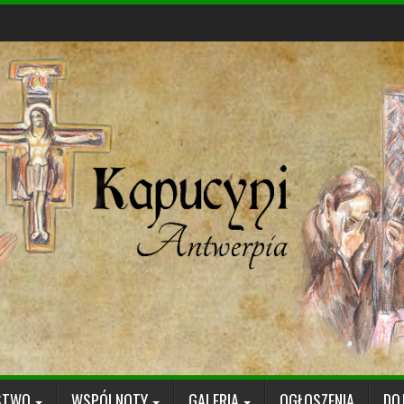
STWO
WSPÓLNOTY
GALERIA
OGŁOSZENIA
DO