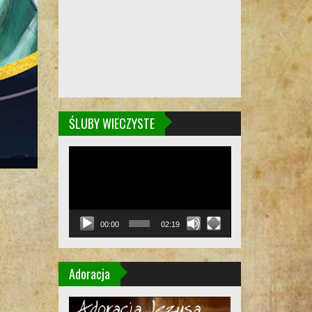
ŚLUBY WIECZYSTE
Odtwarzacz
video
00:00
02:19
Adoracja