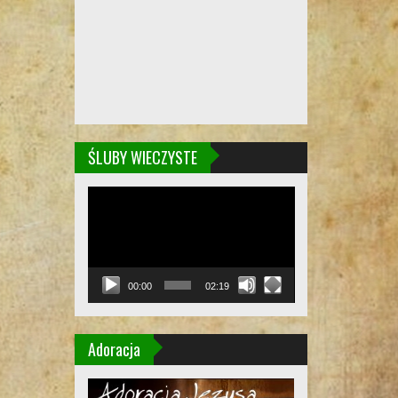
ŚLUBY WIECZYSTE
Odtwarzacz
video
00:00
02:19
Adoracja