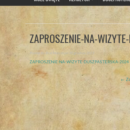
ZAPROSZENIE-NA-WIZYTE
Posted By
Brat Marcin
on 30 grudnia 2023
ZAPROSZENIE-NA-WIZYTE-DUSZPASTERSKA-2024
Post
←
Za
navigation