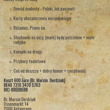
Dowód osobisty –Polski, lub paszport
Kartę ubezpieczenia europejskiego
Różaniec, Pismo św.
Słuchawki na uszy, (małe) będą potrzebne + małe
radyjko
Kanapki na drogę
Przybory toaletowe
Coś od deszczu + dobry humor + cierpliwość
Koszt 600 Euro
(Br. Marcin Derdziuk)
BE40 7310 3470 5763
BIC: KREDBEBB
Br. Marcin Derdziuk
Ossenmarkt 14
2000 Antwerpen