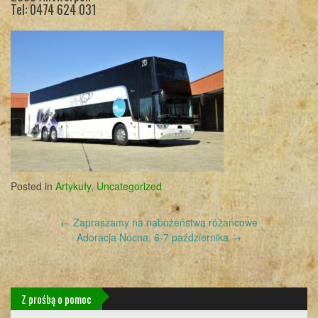
Tel: 0474 624 031
Posted in
Artykuły
,
Uncategorized
Post
←
Zapraszamy na nabożeństwa różańcowe
navigation
Adoracja Nocna, 6-7 października
→
Z prośbą o pomoc