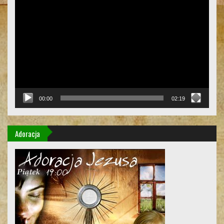
Odtwarzacz
video
00:00
02:19
Adoracja