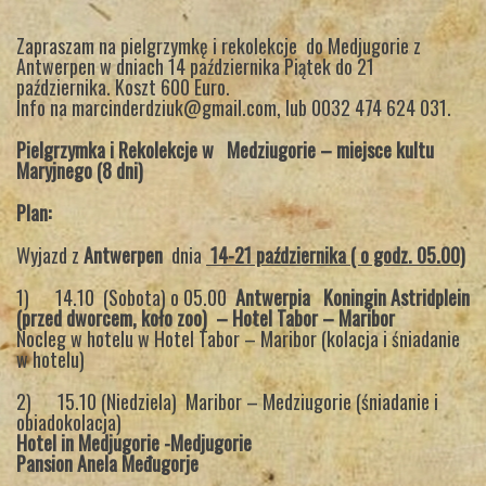
Zapraszam na pielgrzymkę i rekolekcje do Medjugorie z
Antwerpen w dniach 14 października Piątek do 21
października. Koszt 600 Euro.
Info na marcinderdziuk@gmail.com, lub 0032 474 624 031.
Pielgrzymka i Rekolekcje w
Medziugorie – miejsce kultu
Maryjnego (8 dni)
Plan:
Wyjazd z
Antwerpen
dnia
14-21 października ( o godz.
05.00)
1) 14.10 (Sobota) o 05.00
Antwerpia Koningin Astridplein
(przed dworcem, koło zoo) – Hotel Tabor – Maribor
Nocleg w hotelu w Hotel Tabor – Maribor (kolacja i śniadanie
w hotelu)
2) 15.10 (Niedziela) Maribor – Medziugorie (śniadanie i
obiadokolacja)
Hotel in Medjugorie -Medjugorie
Pansion Anela Međugorje