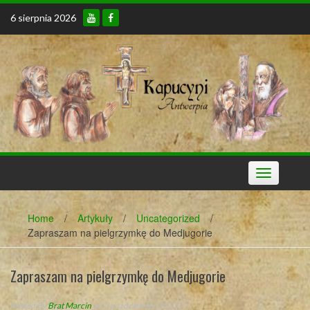
Skip
6 sierpnia 2026
to
content
Toggle
navigation
Home
/
Artykuły
/
Uncategorized
/
Zapraszam na pielgrzymkę do Medjugorie
Zapraszam na pielgrzymkę do Medjugorie
Posted By
Brat Marcin
on 3 października 2023