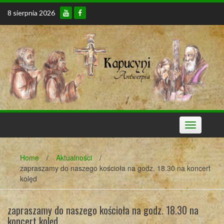
Skip
8 sierpnia 2026
to
content
Toggle
navigation
Home
/
Aktualności
/
zapraszamy do naszego kościoła na godz. 18.30 na koncert
kolęd
zapraszamy do naszego kościoła na godz. 18.30 na
koncert kolęd