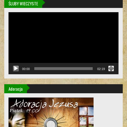
ŚLUBY WIECZYSTE
Odtwarzacz
video
00:00
02:19
Adoracja