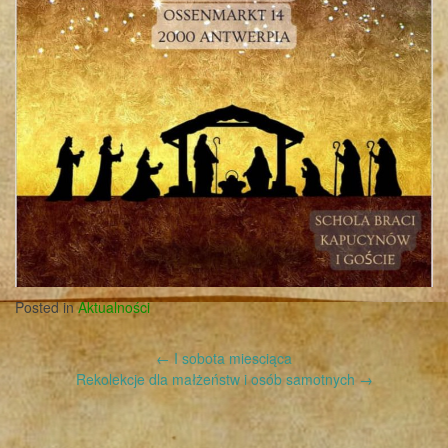
Posted in
Aktualności
Post
←
I sobota miesciąca
navigation
Rekolekcje dla małżeństw i osób samotnych
→