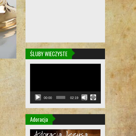
ŚLUBY WIECZYSTE
Odtwarzacz
video
00:00
02:19
Adoracja