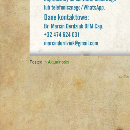
Posted in
Aktualności
Post
←
Gru
navigation