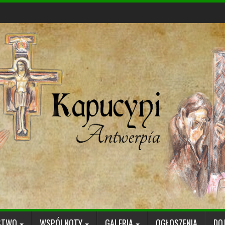
STWO
WSPÓLNOTY
GALERIA
OGŁOSZENIA
DO