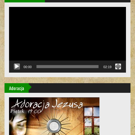
Odtwarzacz
video
00:00
02:19
Adoracja