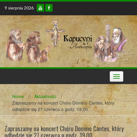
Skip
9 sierpnia 2026
to
content
Toggle
navigation
Home
/
Aktualności
/
Zapraszamy na koncert Chóru Domino Cantes, który
odbędzie się 27 czerwca o godz. 19.00.
Zapraszamy na koncert Chóru Domino Cantes, który
odbędzie się 27 czerwca o godz. 19.00.