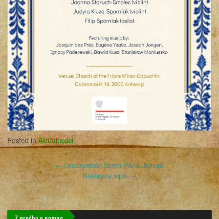
Posted in
Aktualności
Post
←
Uroczystość Serca Pana Jezusa
navigation
Następny wpis
→
Z prośbą o pomoc