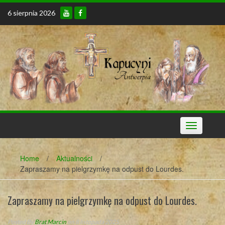
Skip
6 sierpnia 2026
to
content
Toggle
navigation
Home
/
Aktualności
/
Zapraszamy na pielgrzymkę na odpust do Lourdes.
Zapraszamy na pielgrzymkę na odpust do Lourdes.
Posted By
Brat Marcin
on 8 listopada 2025