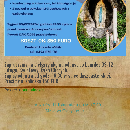
Zapraszamy na pielgrzymkę na odpust do Lourdes 09-12
lutego, Światowy Dzień Chorych.
Zapisy od jutra od godz. 16.30 w salce duszpasterskiej.
Prosimy o zaliczkę 150 EUR.
Posted in
Aktualności
Post
←
Msza św. 11 listopada o godz. 17.00
navigation
Msza za Ojczyznę
→