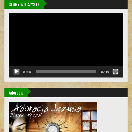
ŚLUBY WIECZYSTE
Odtwarzacz
video
00:00
02:19
Adoracja