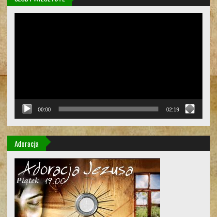
Odtwarzacz
video
00:00
02:19
Adoracja