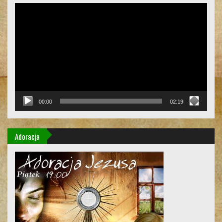
Odtwarzacz
video
00:00
02:19
Adoracja