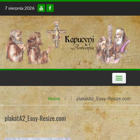
Skip
7 sierpnia 2026
to
content
Toggle
navigation
Home
/
/
plakatA2_Easy-Resize.com
plakatA2_Easy-Resize.com
Posted By
Brat Marcin
on 8 lutego 2024