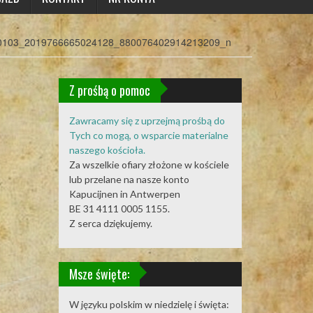
0103_2019766665024128_880076402914213209_n
Z prośbą o pomoc
Zawracamy się z uprzejmą prośbą do
Tych co mogą, o wsparcie materialne
naszego kościoła.
Za wszelkie ofiary złożone w kościele
lub przelane na nasze konto
Kapucijnen in Antwerpen
BE 31 4111 0005 1155.
Z serca dziękujemy.
Msze święte:
W języku polskim w niedzielę i święta: