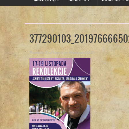
377290103_20197666650
Posted By
Brat Marcin
on 9 listopada 2023