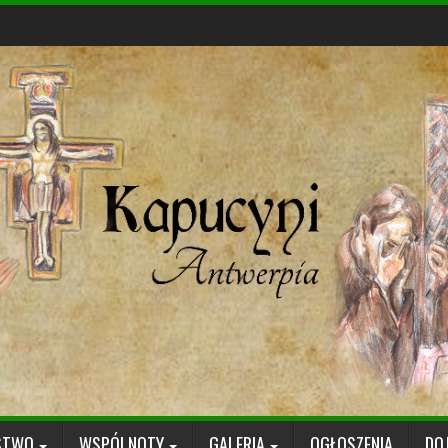
STWO
WSPÓLNOTY
GALERIA
OGŁOSZENIA
DO