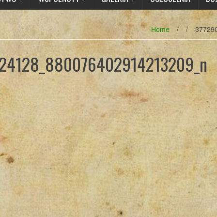
Home
/
/
37729
24128_880076402914213209_n