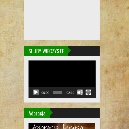
ŚLUBY WIECZYSTE
Odtwarzacz
video
00:00
02:19
Adoracja