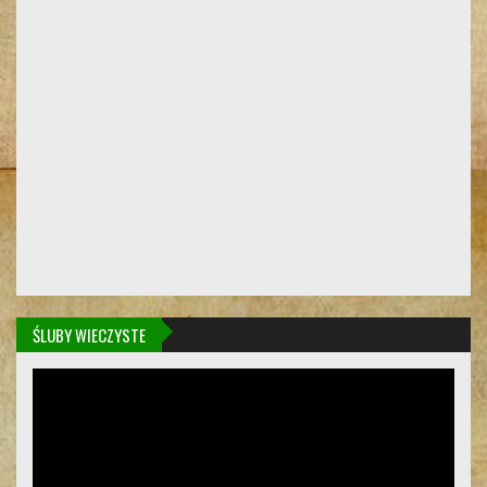
ŚLUBY WIECZYSTE
Odtwarzacz
video