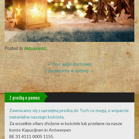
Posted in
Aktualności
Post
←
Noc walki duchowej
navigation
Zapraszamy w sobotę
→
Z prośbą o pomoc
Zawracamy się z uprzejmą prośbą do Tych co mogą, o wsparcie
materialne naszego kościoła.
Za wszelkie ofiary złożone w kościele lub przelane na nasze
konto Kapucijnen in Antwerpen
BE 31 4111 0005 1155.