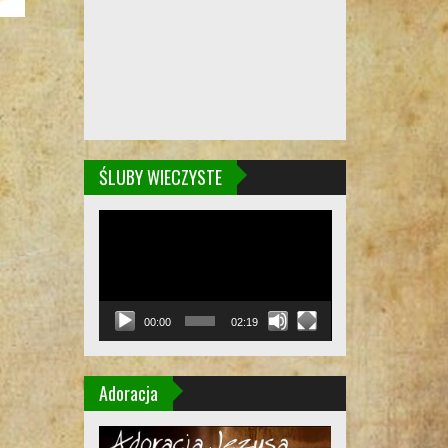
ŚLUBY WIECZYSTE
Odtwarzacz
video
00:00
02:19
Adoracja