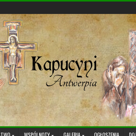
STWO
WSPÓLNOTY
GALERIA
OGŁOSZENIA
DO