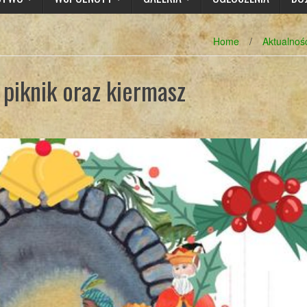
Home
/
Aktualnoś
piknik oraz kiermasz