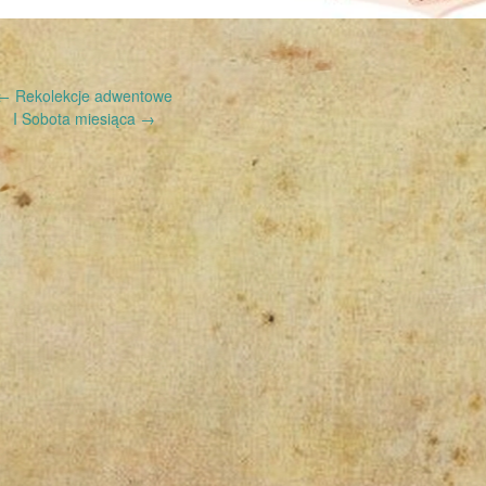
←
Rekolekcje adwentowe
I Sobota miesiąca
→