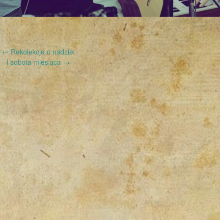
←
Rekolekcje o nadziei
I sobota miesiąca
→