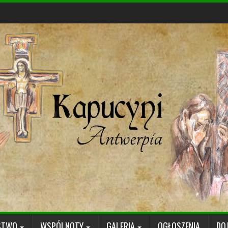
STWO
WSPÓLNOTY
GALERIA
OGŁOSZENIA
DO