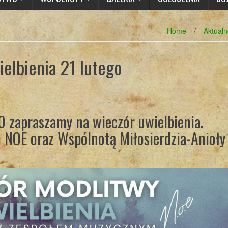
Home
/
Aktualn
elbienia 21 lutego
0 zapraszamy na wieczór uwielbienia.
 NOE oraz Wspólnotą Miłosierdzia-Anioły