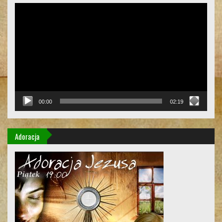
Odtwarzacz
video
00:00
02:19
Adoracja