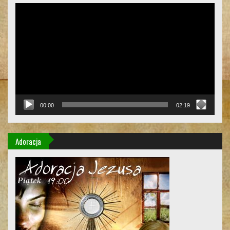
Odtwarzacz
video
00:00
02:19
Adoracja