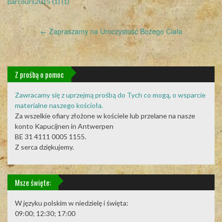
parcours2015 (1) (1)
Post
←
Zapraszamy na Uroczystość Bożego Ciała
navigation
Z prośbą o pomoc
Zawracamy się z uprzejmą prośbą do Tych co mogą, o wsparcie
materialne naszego kościoła.
Za wszelkie ofiary złożone w kościele lub przelane na nasze
konto Kapucijnen in Antwerpen
BE 31 4111 0005 1155.
Z serca dziękujemy.
Msze święte:
W języku polskim w niedzielę i święta:
09:00; 12:30; 17:00