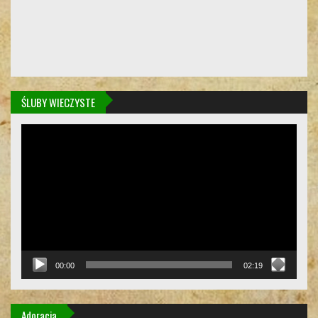
ŚLUBY WIECZYSTE
Odtwarzacz
video
00:00
02:19
Adoracja