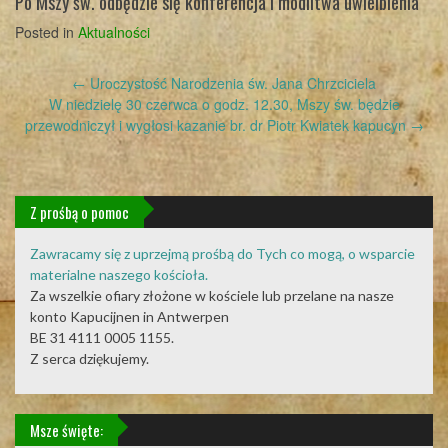
Po Mszy św. odbędzie się konferencja i modlitwa uwielbienia
Posted in
Aktualności
Post
←
Uroczystość Narodzenia św. Jana Chrzciciela
navigation
W niedzielę 30 czerwca o godz. 12.30, Mszy św. będzie
przewodniczył i wygłosi kazanie br. dr Piotr Kwiatek kapucyn
→
Z prośbą o pomoc
Zawracamy się z uprzejmą prośbą do Tych co mogą, o wsparcie
materialne naszego kościoła.
Za wszelkie ofiary złożone w kościele lub przelane na nasze
konto Kapucijnen in Antwerpen
BE 31 4111 0005 1155.
Z serca dziękujemy.
Msze święte: