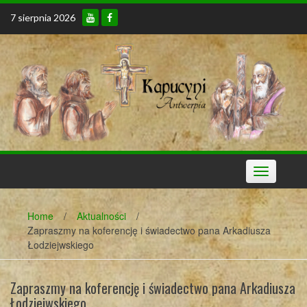
Skip
7 sierpnia 2026
to
content
Toggle
navigation
Home
/
Aktualności
/
Zapraszmy na koferencję i świadectwo pana Arkadiusza
Łodziejwskiego
Zapraszmy na koferencję i świadectwo pana Arkadiusza
Łodziejwskiego