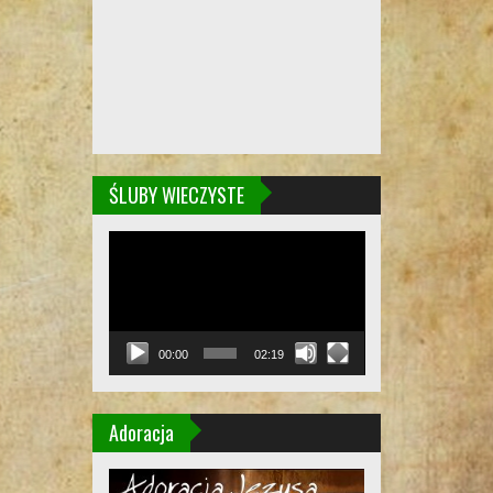
ŚLUBY WIECZYSTE
Odtwarzacz
video
00:00
02:19
Adoracja