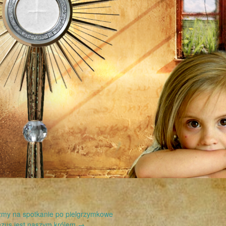
my na spotkanie po pielgrzymkowe
ezus jest naszym królem
→