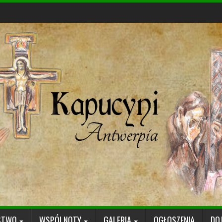
STWO
WSPÓLNOTY
GALERIA
OGŁOSZENIA
DO