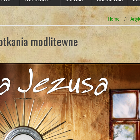
Home
/
Arty
otkania modlitewne