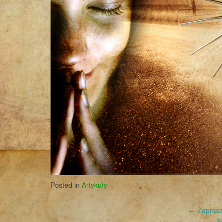
Posted in
Artykuły
Post
←
Zaprasz
J