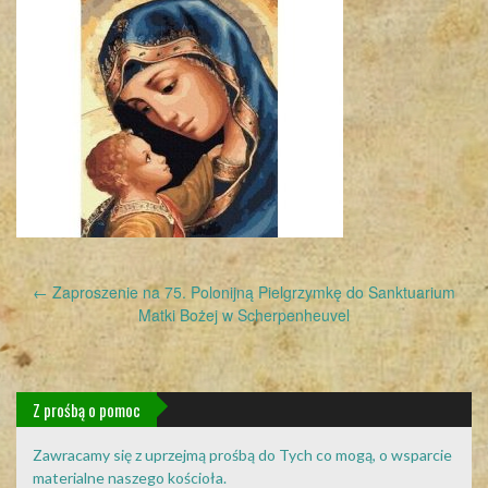
Post
←
Zaproszenie na 75. Polonijną Pielgrzymkę do Sanktuarium
navigation
Matki Bożej w Scherpenheuvel
Z prośbą o pomoc
Zawracamy się z uprzejmą prośbą do Tych co mogą, o wsparcie
materialne naszego kościoła.