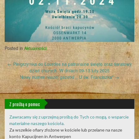
Posted in
Aktualności
Post
←
Pielgrzymka do Lourdes na patronalne święto oraz światowy
navigation
dzień chorych. W dniach 09-13 luty 2025
Nowy numer naszej gazetki ,, U św. Franciszka”
→
Z prośbą o pomoc
Zawracamy się z uprzejmą prośbą do Tych co mogą, o wsparcie
materialne naszego kościoła.
Za wszelkie ofiary złożone w kościele lub przelane na nasze
konto Kapucijnen in Antwerpen