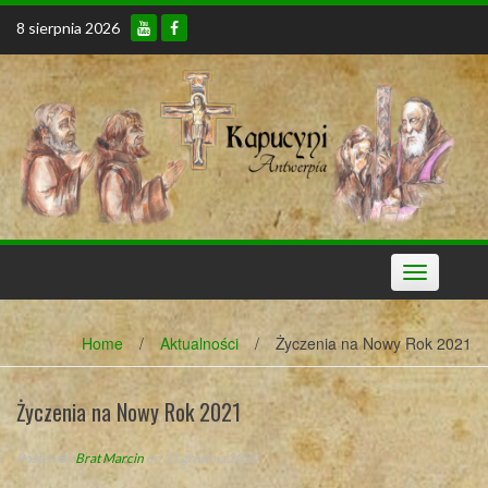
Skip
8 sierpnia 2026
to
content
Toggle
navigation
Home
/
Aktualności
/
Życzenia na Nowy Rok 2021
Życzenia na Nowy Rok 2021
Posted By
Brat Marcin
on 31 grudnia 2020