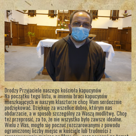
Drodzy Przyjaciele naszego kościoła kapucynów
Na początku tego listu, w imieniu braci kapucynów
mieszkających w naszym klasztorze chcę Wam serdecznie
podziękować. Dziękuję za wszelkie dobro, którym nas
obdarzacie, a w sposób szczególny za Waszą modlitwę. Chcę
też przeprosić, za to, że nie wszystko było zawsze idealne.
Wielu z Was, mogło się poczuć rozczarowanymi z powodu
ograniczonej liczby miejsc w kościele lub trudności z