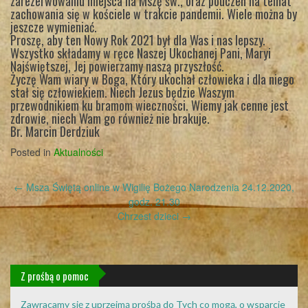
zarezerwowaniu miejsca na Mszę św., oraz pouczeń na temat
zachowania się w kościele w trakcie pandemii. Wiele można by
jeszcze wymieniać.
Proszę, aby ten Nowy Rok 2021 był dla Was i nas lepszy.
Wszystko składamy w ręce Naszej Ukochanej Pani, Maryi
Najświętszej, Jej powierzamy naszą przyszłość.
Życzę Wam wiary w Boga, Który ukochał człowieka i dla niego
stał się człowiekiem. Niech Jezus będzie Waszym
przewodnikiem ku bramom wieczności. Wiemy jak cenne jest
zdrowie, niech Wam go również nie brakuje.
Br. Marcin Derdziuk
Posted in
Aktualności
Post
←
Msza Świętą online w Wigilię Bożego Narodzenia 24.12.2020,
navigation
godz. 21.30
Chrzest dzieci
→
Z prośbą o pomoc
Zawracamy się z uprzejmą prośbą do Tych co mogą, o wsparcie