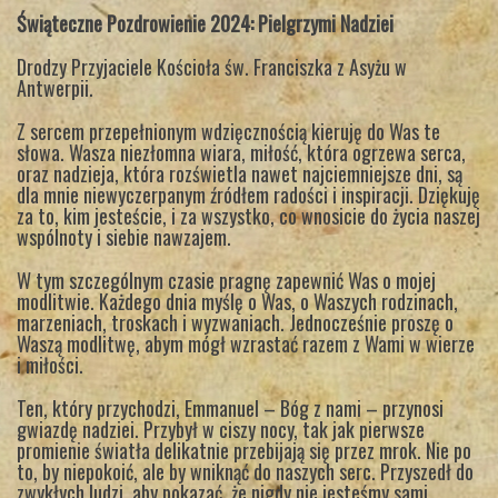
Świąteczne Pozdrowienie 2024: Pielgrzymi Nadziei
Drodzy Przyjaciele Kościoła św. Franciszka z Asyżu w
Antwerpii.
Z sercem przepełnionym wdzięcznością kieruję do Was te
słowa. Wasza niezłomna wiara, miłość, która ogrzewa serca,
oraz nadzieja, która rozświetla nawet najciemniejsze dni, są
dla mnie niewyczerpanym źródłem radości i inspiracji. Dziękuję
za to, kim jesteście, i za wszystko, co wnosicie do życia naszej
wspólnoty i siebie nawzajem.
W tym szczególnym czasie pragnę zapewnić Was o mojej
modlitwie. Każdego dnia myślę o Was, o Waszych rodzinach,
marzeniach, troskach i wyzwaniach. Jednocześnie proszę o
Waszą modlitwę, abym mógł wzrastać razem z Wami w wierze
i miłości.
Ten, który przychodzi, Emmanuel – Bóg z nami – przynosi
gwiazdę nadziei. Przybył w ciszy nocy, tak jak pierwsze
promienie światła delikatnie przebijają się przez mrok. Nie po
to, by niepokoić, ale by wniknąć do naszych serc. Przyszedł do
zwykłych ludzi, aby pokazać, że nigdy nie jesteśmy sami.