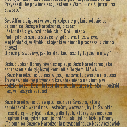
Przyszedł, by powiedzieć: „Jestem z Wami – dziś, jutro i na
zawsze.”
Św. Alfons Liguori w swojej kolędzie pięknie oddaje tę
tajemnicę Bożego Narodzenia, pisząc:
„Zstąpiłeś z gwiazd dalekich, o Królu nieba,
Pod nędznej szopki strzechy, gdzie wiatr zawiewa.
Mój Maleńki, w żłóbku stajenki w niedoli płaczesz, z zimna
drżysz!
O Boże prawdziwy, jak bardzo kochasz Ty tej ziemi niwy!”
Biskup Johan Bonny również opisuje Boże Narodzenie jako
zaproszenie do głębszej komunii z Bogiem. Mówi:
„Boże Narodzenie to coś więcej niż święto światła i radości.
To wezwanie, by przynosić kawałek nieba na ziemię w
codzienności. Bóg nie jest daleko, ale bardzo blisko – pośród
nas, w naszych sercach.”
Boże Narodzenie to święto nadziei i Światła, które
zamieszkało wśród nas. Jesteśmy wezwani, by to Światło
nieść dalej – by być nadzieją dla tych, którzy są zmęczeni, i
ciepłem tam, gdzie panuje chłód. Jak ujął to biskup Bonny:
„Tajemnica Bożego Narodzenia przypomina, że każdy człowiek