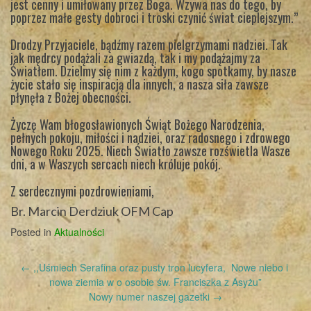
jest cenny i umiłowany przez Boga. Wzywa nas do tego, by
poprzez małe gesty dobroci i troski czynić świat cieplejszym.”
Drodzy Przyjaciele, bądźmy razem pielgrzymami nadziei. Tak
jak mędrcy podążali za gwiazdą, tak i my podążajmy za
Światłem. Dzielmy się nim z każdym, kogo spotkamy, by nasze
życie stało się inspiracją dla innych, a nasza siła zawsze
płynęła z Bożej obecności.
Życzę Wam błogosławionych Świąt Bożego Narodzenia,
pełnych pokoju, miłości i nadziei, oraz radosnego i zdrowego
Nowego Roku 2025. Niech Światło zawsze rozświetla Wasze
dni, a w Waszych sercach niech króluje pokój.
Z serdecznymi pozdrowieniami,
Br. Marcin Derdziuk OFM Cap
Posted in
Aktualności
Post
←
,,Uśmiech Serafina oraz pusty tron lucyfera, Nowe niebo i
navigation
nowa ziemia w o osobie św. Franciszka z Asyżu”
Nowy numer naszej gazetki
→