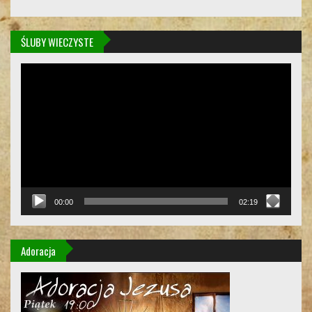
ŚLUBY WIECZYSTE
Odtwarzacz
video
00:00
02:19
Adoracja