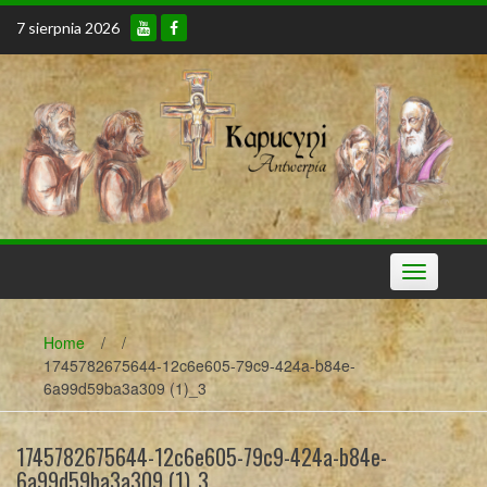
Skip
7 sierpnia 2026
to
content
Toggle
navigation
Home
/
/
1745782675644-12c6e605-79c9-424a-b84e-
6a99d59ba3a309 (1)_3
1745782675644-12c6e605-79c9-424a-b84e-
6a99d59ba3a309 (1)_3