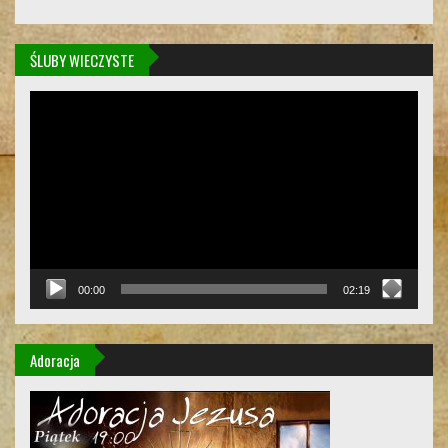
ŚLUBY WIECZYSTE
Odtwarzacz
video
00:00
02:19
Adoracja